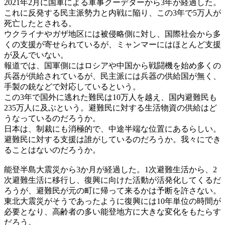
2021年2月に国軍による軍事クーデターから3年が経過した。
これに反発する民主派勢力と内戦に陥り、この3年で5万人が
死亡したとされる。
ウクライナやガザ地区には被侵略側に対し、国際社会から多
くの支援が寄せられているが、ミャンマーにはほとんど支援
が及んでいない。
報道では、国軍側にはロシアや中国から戦闘機を始め多くの
兵器が供給されているが、民主派には兵器の供給国が無く、
手製の銃などで対応しているという。
この3年で国外に逃れた難民は10万人を越え、国内避難民も
235万人に及ぶという。避難民に対する生活物資の供給はど
うなっているのだろうか。
日本は、制裁にも消極的で、中途半端な位置にあるらしい。
避難民に対する支援は誰がしているのだろうか。我々にでき
ることはないのだろうか。
能登半島大震災から3か月が経過した。1次避難生活から、2
次避難生活に移行し、復興に向けた活動が活発化してくるだ
ろうが、避難民が元の町に帰って来るかは予断を許さない。
東北大震災がそうであったように復興には10年単位の時間が
必要となり、高齢者の多い能登地方に大きな変化をもたらす
だろう。