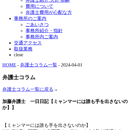
弁護士紹介:大野 恭嗣
費用について
弁護士費用が心配な方
事務所のご案内
ごあいさつ
事務所紹介・指針
事務所内ご案内
交通アクセス
取扱業務
close
HOME
-
弁護士コラム一覧
- 2024-04-01
弁護士コラム
弁護士コラム一覧に戻る
→
加藤弁護士 一日日記【ミャンマーには誰も手を出さないの
か】】
【ミャンマーには誰も手を出さないのか】