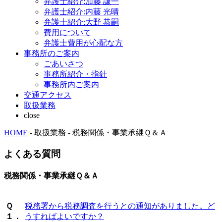
弁護士紹介:加藤 謙一
弁護士紹介:内藤 光晴
弁護士紹介:大野 恭嗣
費用について
弁護士費用が心配な方
事務所のご案内
ごあいさつ
事務所紹介・指針
事務所内ご案内
交通アクセス
取扱業務
close
HOME
- 取扱業務 - 税務関係・事業承継Ｑ＆Ａ
よくある質問
税務関係・事業承継Ｑ＆Ａ
Ｑ
税務署から税務調査を行うとの通知がありました。ど
１．
うすればよいですか？