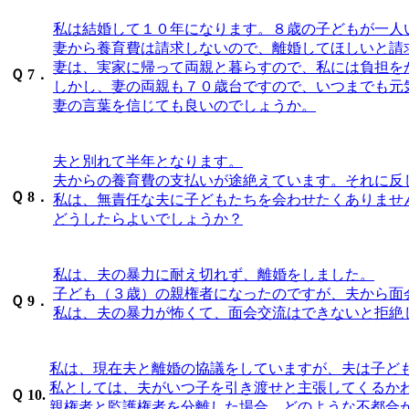
私は結婚して１０年になります。８歳の子どもが一人
妻から養育費は請求しないので、離婚してほしいと請
妻は、実家に帰って両親と暮らすので、私には負担を
Ｑ
7．
しかし、妻の両親も７０歳台ですので、いつまでも元
妻の言葉を信じても良いのでしょうか。
夫と別れて半年となります。
夫からの養育費の支払いが途絶えています。それに反
Ｑ
8．
私は、無責任な夫に子どもたちを会わせたくありませ
どうしたらよいでしょうか？
私は、夫の暴力に耐え切れず、離婚をしました。
子ども（３歳）の親権者になったのですが、夫から面
Ｑ
9．
私は、夫の暴力が怖くて、面会交流はできないと拒絶
私は、現在夫と離婚の協議をしていますが、夫は子ど
私としては、夫がいつ子を引き渡せと主張してくるか
Ｑ
10.
親権者と監護権者を分離した場合、どのような不都合