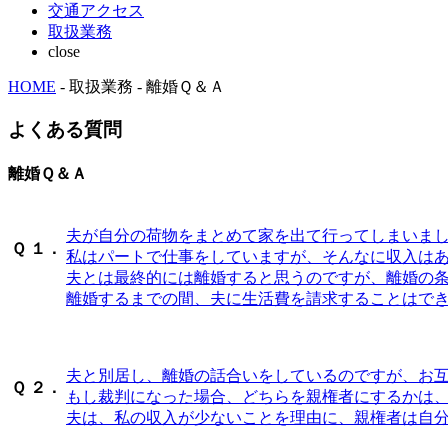
交通アクセス
取扱業務
close
HOME
- 取扱業務 - 離婚Ｑ＆Ａ
よくある質問
離婚Ｑ＆Ａ
夫が自分の荷物をまとめて家を出て行ってしまいま
Ｑ
１．
私はパートで仕事をしていますが、そんなに収入は
夫とは最終的には離婚すると思うのですが、離婚の
離婚するまでの間、夫に生活費を請求することはで
夫と別居し、離婚の話合いをしているのですが、お
Ｑ
２．
もし裁判になった場合、どちらを親権者にするかは
夫は、私の収入が少ないことを理由に、親権者は自