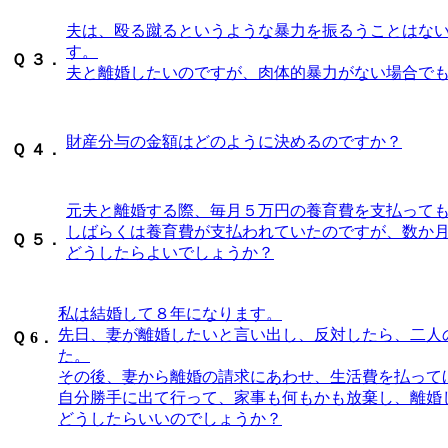
夫は、殴る蹴るというような暴力を振るうことはな
す。
Ｑ
３．
夫と離婚したいのですが、肉体的暴力がない場合で
財産分与の金額はどのように決めるのですか？
Ｑ
４．
元夫と離婚する際、毎月５万円の養育費を支払って
しばらくは養育費が支払われていたのですが、数か
Ｑ
５．
どうしたらよいでしょうか？
私は結婚して８年になります。
先日、妻が離婚したいと言い出し、反対したら、二人
Ｑ
6．
た。
その後、妻から離婚の請求にあわせ、生活費を払って
自分勝手に出て行って、家事も何もかも放棄し、離婚
どうしたらいいのでしょうか？